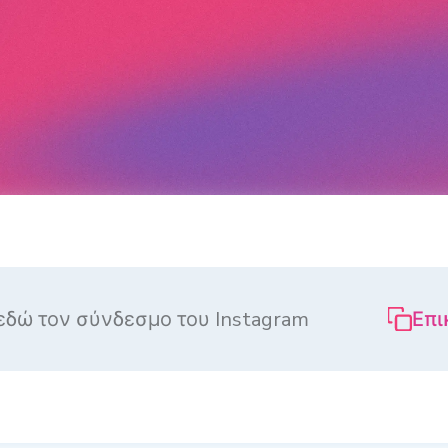
EELS DOWNLOADER
Επι