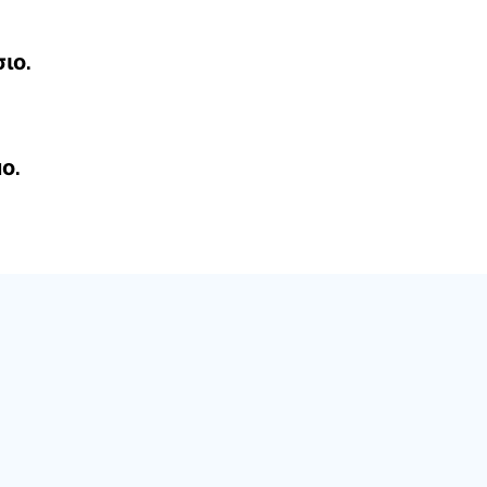
ιο.
ο.