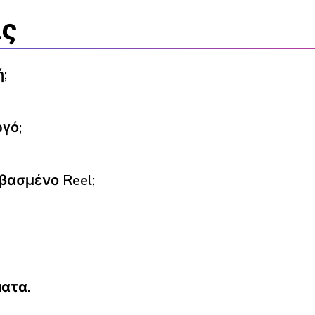
ις
;
γό;
ασμένο Reel;
ατα.