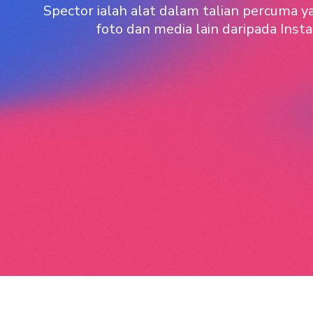
Spector ialah alat dalam talian percuma
foto dan media lain daripada Ins