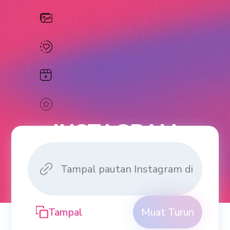
INSTAGRAM
REELS
DOWNLOADER
Tampal
Muat Turun